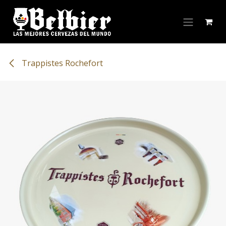
Skip to Content
Trappistes Rochefort