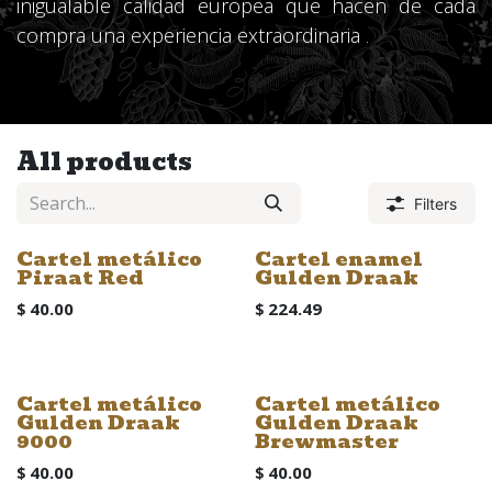
inigualable calidad europea que hacen de cada
compra una experiencia extraordinaria
.
All products
Filters
Cartel metálico
Cartel enamel
Piraat Red
Gulden Draak
$
40.00
$
224.49
Cartel metálico
Cartel metálico
Gulden Draak
Gulden Draak
9000
Brewmaster
$
40.00
$
40.00