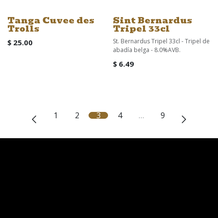
Tanga Cuvee des
Sint Bernardus
Trolls
Tripel 33cl
St. Bernardus Tripel 33cl - Tripel de
$
25.00
abadía belga - 8.0%AVB.
$
6.49
1
2
3
4
…
9