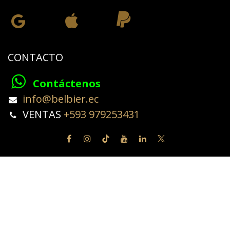
CONTACTO
Contáctenos
​info@belbier.ec​
​​​​​​VENTAS
+593 979253431
Copyright © BELBIER
Español