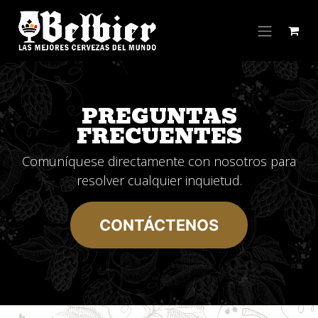
Ir al contenido
PREGUNTAS
FRECUENTES
Comuníquese directamente con nosotros para
resolver cualquier inquietud.
​​​​​​​​​​C​O​N​T​Á​C​T​E​N​O​S