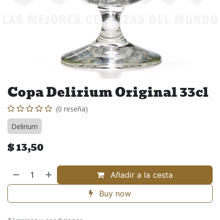
Copa Delirium Original 33cl
(0 reseña)
Delirium
$
13,50
Añadir a la cesta
Buy now