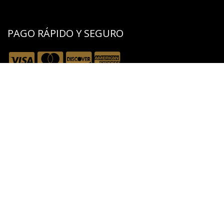
PAGO RÁPIDO Y SEGURO
CONTACTO
Contáctenos
​info@belbier.ec​
​​​​​​VENTAS
+593 979253431