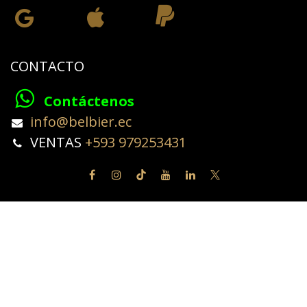
CONTACTO
Contáctenos
​info@belbier.ec​
​​​​​​VENTAS
+593 979253431
Copyright © BELBIER
Español
Con tecnología de
- El #1
Comercio electrónico de