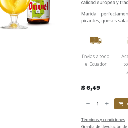
calidad europea y trad
Marida perfectame
picantes, quesos salad
Envíos​ a todo
Ac
el Ecuador
to
t
$
6,49
A
Términos y condiciones
Grantía de devolución de