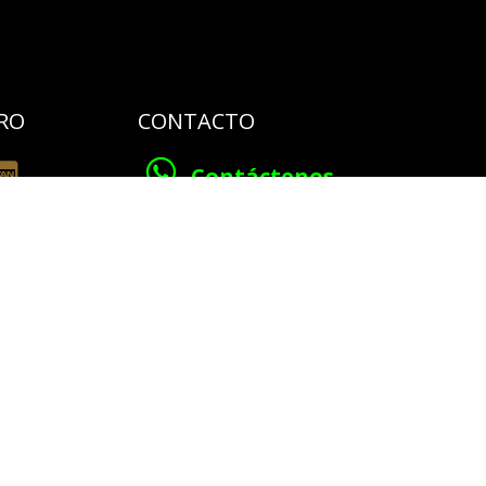
RO
CONTACTO
Contáctenos
​info@belbier.ec​
​​​​​​VENTAS
+593 979253431