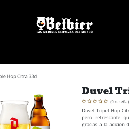
Nuestras Marcas
Blog
FAQs
Eventos
ple Hop Citra 33cl
Duvel Tri
(0 reseña)
Duvel Tripel Hop Cit
pero refrescante q
gracias a la adición 