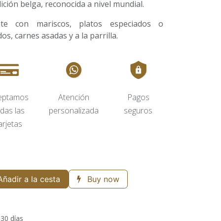
ición belga, reconocida a nivel mundial.
nte con mariscos, platos especiados o
os, carnes asadas y a la parrilla.
eptamos
Atención
Pagos
das las
personalizada
seguros
arjetas
ñadir a la cesta
Buy now
 30 días