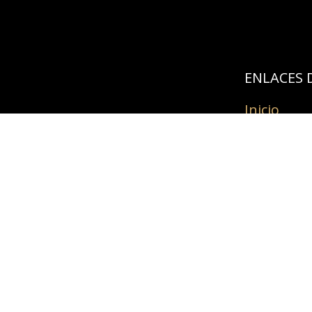
ENLACES D
Inicio
Prestige
Tienda
FAQS