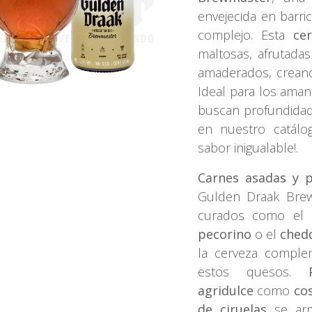
envejecida en barric
complejo. Esta
ce
maltosas, afrutad
amaderados, creando
Ideal para los aman
buscan profundidad 
en nuestro catálo
sabor inigualable!.
Carnes asadas y 
Gulden Draak Bre
curados como el
pecorino
o el
ched
la cerveza comple
estos quesos.
agridulce
como
cos
de ciruelas
se arm