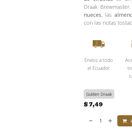
Draak Brewmaster
nueces
, las
almen
con las notas tostad
Envíos​ a todo
Ac
el Ecuador
to
t
Gulden Draak
$
7,49
A