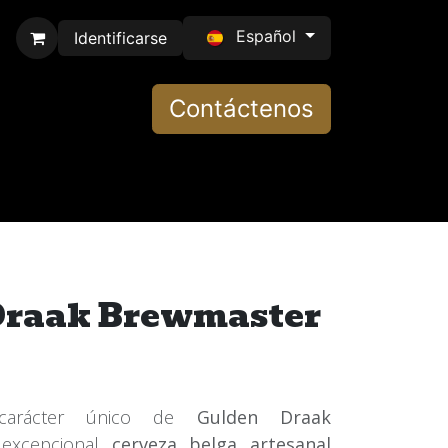
Español
Identificarse
Contáctenos
Draak Brewmaster
 carácter único de
Gulden Draak
 excepcional
cerveza belga artesanal