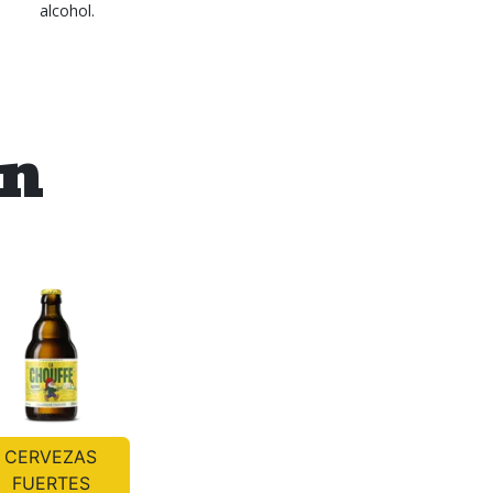
alcohol.
én
CERVEZAS
FUERTES