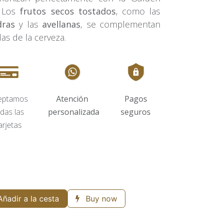
. Los
frutos secos tostados
, como las
dras
y las
avellanas
, se complementan
as de la cerveza.
eptamos
Atención
Pagos
das las
personalizada
seguros
arjetas
ñadir a la cesta
Buy now