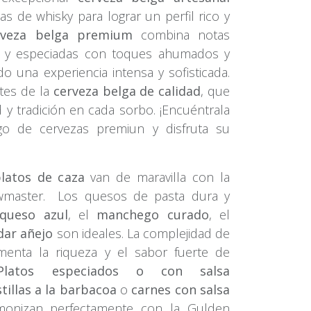
as de whisky para lograr un perfil rico y
rveza belga premium
combina notas
as y especiadas con toques ahumados y
 una experiencia intensa y sofisticada.
tes de la
cerveza belga de calidad
, que
y tradición en cada sorbo. ¡Encuéntrala
go de cervezas premiun y disfruta su
platos de caza
van de maravilla con la
wmaster. Los quesos de pasta dura y
queso azul
, el
manchego curado
, el
dar añejo
son ideales. La complejidad de
menta la riqueza y el sabor fuerte de
Platos especiados o con salsa
tillas a la barbacoa
o
carnes con salsa
onizan perfectamente con la Gulden