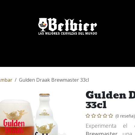
Nuestras Marcas
Blog
FAQs
Eventos
Ámbar
Gulden Draak Brewmaster 33cl
Gulden 
33cl
(0 reseña)
Experimenta el
Brewmaster
, una