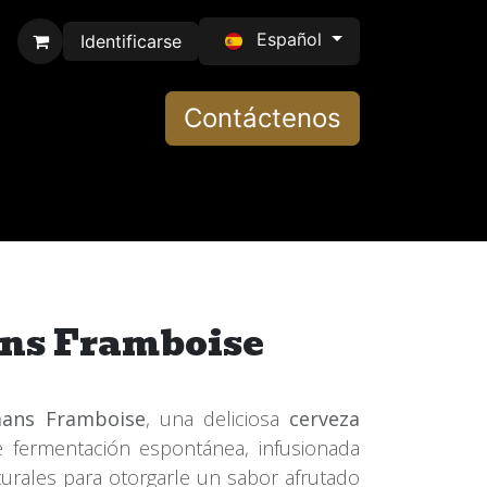
Español
Identificarse
Contáctenos
ns Framboise
ans Framboise
, una deliciosa
cerveza
 fermentación espontánea, infusionada
urales para otorgarle un sabor afrutado