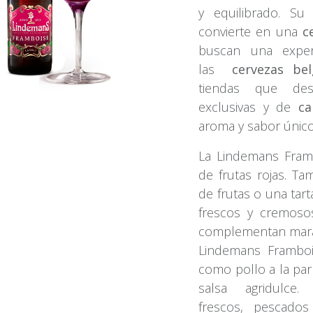
y equilibrado. Su
convierte en una
c
buscan una exper
las
cervezas bel
tiendas que de
exclusivas y de
ca
aroma y sabor único
La Lindemans Fram
de frutas rojas. ​
de frutas o una ta
frescos y cremoso
complementan maravi
Lindemans Framboi
como pollo a la pa
salsa agridul
frescos, pescado