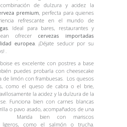
 combinación de dulzura y acidez la
erveza premium
, perfecta para quienes
iencia refrescante en el mundo de
gas
. Ideal para bares, restaurantes y
sean ofrecer
cervezas importadas
lidad europea
. ¡Déjate seducir por su
s! .
boise es excelente con postres a base
También puedes probarla con cheesecake
rta de limón con frambuesas. Los quesos
s, como el queso de cabra o el brie,
llosamente la acidez y la dulzura de la
se. Funciona bien con carnes blancas
rrilla o pavo asado, acompañados de una
ce. Marida bien con mariscos
s ligeros, como el salmón o trucha.