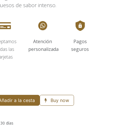
uesos de sabor intenso.
eptamos
Atención
Pagos
das las
personalizada
seguros
arjetas
ñadir a la cesta
Buy now
 30 días