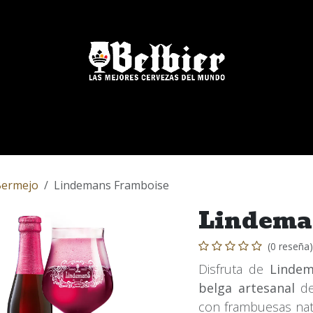
Nuestras Marcas
Blog
FAQs
Eventos
Bermejo
Lindemans Framboise
Lindema
(0 reseña)
Disfruta de
Lindem
belga artesanal
de
con frambuesas nat