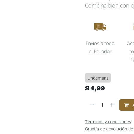
Combina bien con q
Envíos​ a todo
Ac
el Ecuador
to
t
Lindemans
$
4,99
A
Términos y condiciones
Grantía de devolución de