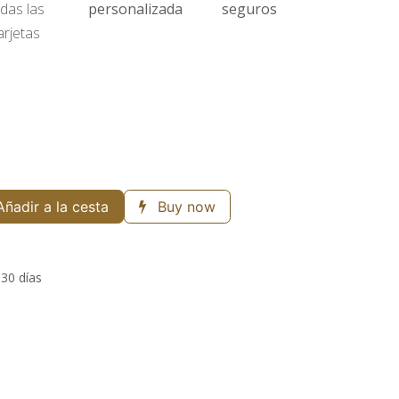
das las
personalizada
seguros
arjetas
ñadir a la cesta
Buy now
 30 días