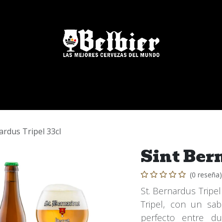
Nuestras Marcas
Blog
FAQs
Eventos
ardus Tripel 33cl
Sint Ber
(0 reseña)
St. Bernardus Tripel
Tripel, con un sab
perfecto entre du