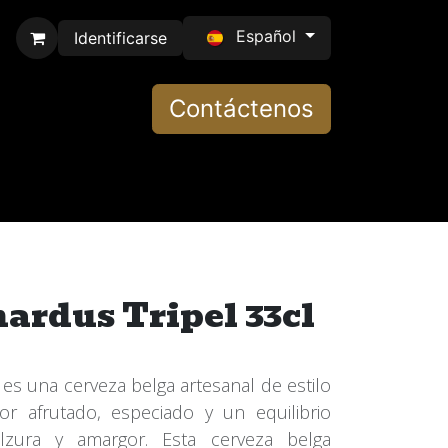
Español
Identificarse
Contáctenos
nardus Tripel 33cl
 es una cerveza belga artesanal de estilo
or afrutado, especiado y un equilibrio
lzura y amargor. Esta cerveza belga