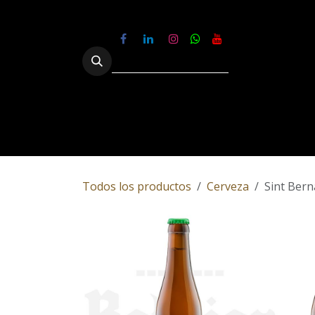
Ir al contenido
Tienda
Nosotros
Experiencias
Todos los productos
Cerveza
Sint Bern