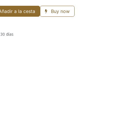
ñadir a la cesta
Buy now
 30 días