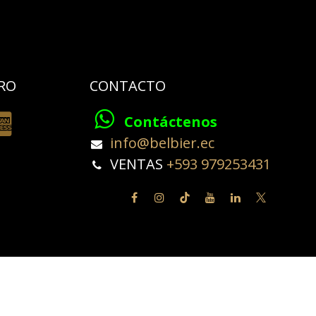
RO
CONTACTO
Contáctenos
​info@belbier.ec​
​​​​​​VENTAS
+593 979253431