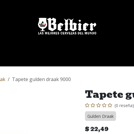
Nuestras Marcas
Blog
FAQs
Eventos
aak
Tapete gulden draak 9000
Tapete g
(0 reseña)
Gulden Draak
$
22,49