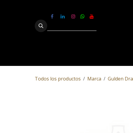
Ir al contenido
Tienda
Nosotros
Experiencias
Todos los productos
Marca
Gulden Dr