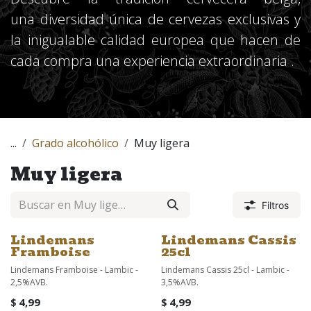
una diversidad única de cervezas exclusivas y
la inigualable calidad europea que hacen de
cada compra una experiencia extraordinaria .
...
Grado alcohólico
Muy ligera
Muy ligera
Filtros
Lindemans
Lindemans Cassis
Framboise
25cl
Lindemans Framboise - Lambic -
Lindemans Cassis 25cl - Lambic -
2,5%AVB.
3,5%AVB.
$
4,99
$
4,99