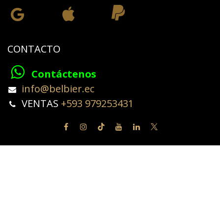
CONTACTO
Contáctenos
​info@belbier.ec​
​​​​​​VENTAS
+593 979253431
Copyright © BELBIER
Español
Con tecnología de
- El #1
Comercio electrónico de