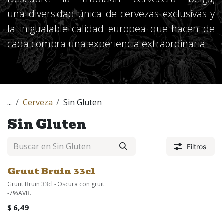
una diversidad única de cervezas exclusivas y
la inigualable calidad europea que hacen de
cada compra una experiencia extraordinaria .
...
Cerveza
Sin Gluten
Sin Gluten
Filtros
Gruut Bruin 33cl
Gruut Bruin 33cl - Oscura con gruit
-7%AVB.
$
6,49