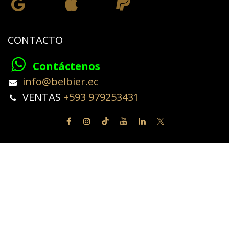
CONTACTO
Contáctenos
​info@belbier.ec​
​​​​​​VENTAS
+593 979253431
Copyright © BELBIER
Español
Con tecnología de
- El #1
Comercio electrónico de
código abierto