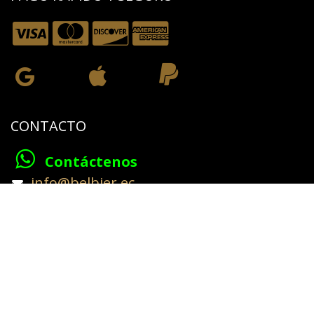
CONTACTO
Contáctenos
​info@belbier.ec​
​​​​​​VENTAS
+593 979253431