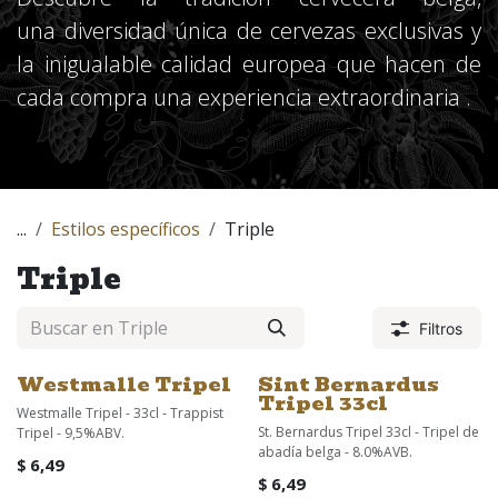
una diversidad única de cervezas exclusivas y
la inigualable calidad europea que hacen de
cada compra una experiencia extraordinaria .
...
Estilos específicos
Triple
Triple
Filtros
Westmalle Tripel
Sint Bernardus
¡Nuevo!
Tripel 33cl
Westmalle Tripel - 33cl - Trappist
St. Bernardus Tripel 33cl - Tripel de
Tripel - 9,5%ABV.
abadía belga - 8.0%AVB.
$
6,49
$
6,49